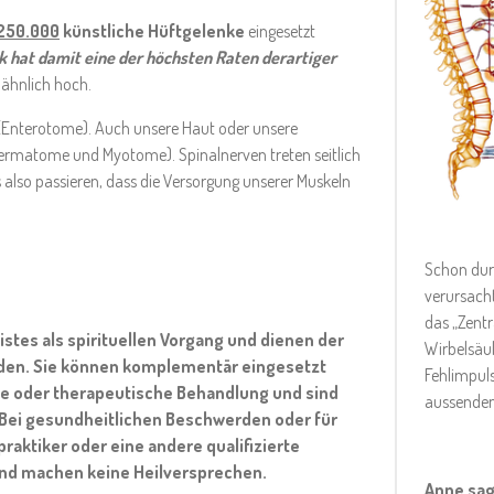
250.000
künstliche Hüftgelenke
eingesetzt
k hat damit eine der höchsten Raten derartiger
 ähnlich hoch.
(Enterotome). Auch unsere Haut oder unsere
ermatome und Myotome). Spinalnerven treten seitlich
 also passieren, dass die Versorgung unserer Muskeln
Schon dur
verursacht
das „Zentr
stes als spirituellen Vorgang und dienen der
Wirbelsäul
nden. Sie können komplementär eingesetzt
Fehlimpul
he oder therapeutische Behandlung und sind
aussenden
 Bei gesundheitlichen Beschwerden oder für
raktiker oder eine andere qualifizierte
 und machen keine Heilversprechen.
Anne sag