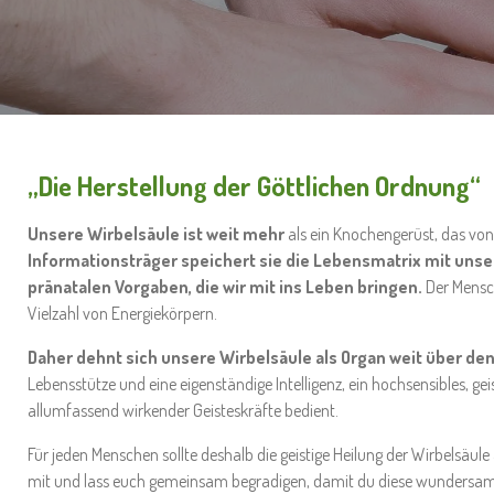
„Die Herstellung der Göttlichen Ordnung“
Unsere Wirbelsäule ist weit mehr
als ein Knochengerüst, das vo
Informationsträger speichert sie die
Lebensmatrix mit unse
pränatalen Vorgaben, die wir mit ins Leben bringen.
Der Mensc
Vielzahl von Energiekörpern.
Daher dehnt sich unsere Wirbelsäule als Organ weit über de
Lebensstütze und eine eigenständige Intelligenz, ein hochsensibles, gei
allumfassend wirkender Geisteskräfte bedient.
Für jeden Menschen sollte deshalb die geistige Heilung der Wirbelsäule 
mit und lass euch gemeinsam begradigen, damit du diese wundersam