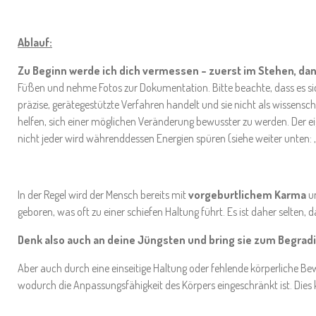
Ablauf:
Zu Beginn werde ich dich vermessen – zuerst im Stehen, dan
Füßen und nehme Fotos zur Dokumentation. Bitte beachte, dass es si
präzise, gerätegestützte Verfahren handelt und sie nicht als wissensc
helfen, sich einer möglichen Veränderung bewusster zu werden. Der eig
nicht jeder wird währenddessen Energien spüren (siehe weiter unten:
In der Regel wird der Mensch bereits mit
vorgeburtlichem Karma
un
geboren, was oft zu einer schiefen Haltung führt. Es ist daher selten, 
Denk also auch an deine Jüngsten und bring sie zum Begradi
Aber auch durch eine einseitige Haltung oder fehlende körperliche 
wodurch die Anpassungsfähigkeit des Körpers eingeschränkt ist. Dies 