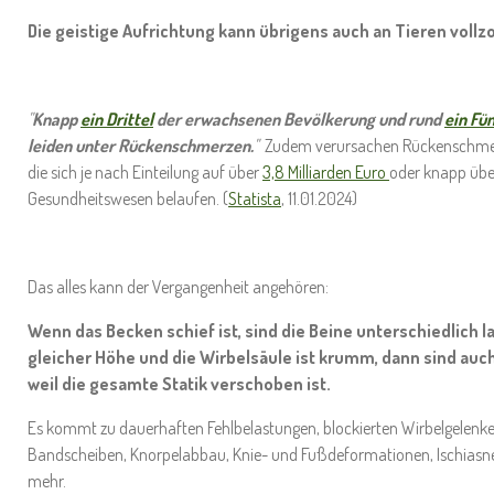
Die geistige Aufrichtung kann übrigens auch an Tieren voll
"
Knapp
ein Drittel
der erwachsenen Bevölkerung und rund
ein Fün
leiden unter Rückenschmerzen.
"
Zudem verursachen Rückenschmer
die sich je nach Einteilung auf über
3,8 Milliarden Euro
oder knapp üb
Gesundheitswesen belaufen. (
Statista
, 11.01.2024)
Das alles kann der Vergangenheit angehören:
Wenn das Becken schief ist, sind die Beine unterschiedlich l
gleicher Höhe und die Wirbelsäule ist krumm, dann sind auch
weil die gesamte Statik verschoben ist.
Es kommt zu dauerhaften Fehlbelastungen, blockierten Wirbelgelenk
Bandscheiben, Knorpelabbau, Knie- und Fußdeformationen, Ischiasner
mehr.