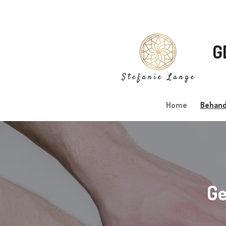
Zum
Hauptinhalt
springen
G
Home
Behan
Ge