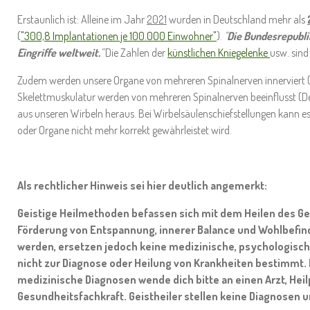
Erstaunlich ist: Alleine im Jahr
2021
wurden in Deutschland mehr als
(
"300,8 Implantationen je 100.000 Einwohner"
).
"
Die Bundesrepubli
Eingriffe weltweit.
"
Die Zahlen der
künstlichen Kniegelenke
usw. sind
Zudem werden unsere Organe von mehreren Spinalnerven innerviert 
Skelettmuskulatur werden von mehreren Spinalnerven beeinflusst (D
aus unseren Wirbeln heraus. Bei Wirbelsäulenschiefstellungen kann es
oder Organe nicht mehr korrekt gewährleistet wird.
Als rechtlicher Hinweis sei hier deutlich angemerkt:
Geistige Heilmethoden befassen sich mit dem Heilen des Gei
Förderung von Entspannung, innerer Balance und Wohlbefi
werden, ersetzen jedoch keine medizinische, psychologisc
nicht zur Diagnose oder Heilung von Krankheiten bestimmt.
medizinische Diagnosen wende dich bitte an einen Arzt, Heilp
Gesundheitsfachkraft. Geistheiler stellen keine Diagnosen