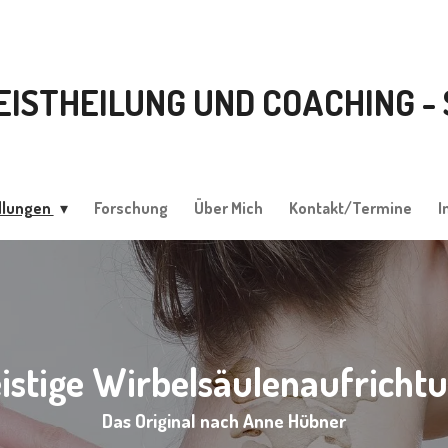
EISTHEILUNG UND COACHING -
dlungen
Forschung
Über Mich
Kontakt/Termine
I
istige Wirbelsäulenaufricht
Das Original nach Anne Hübner