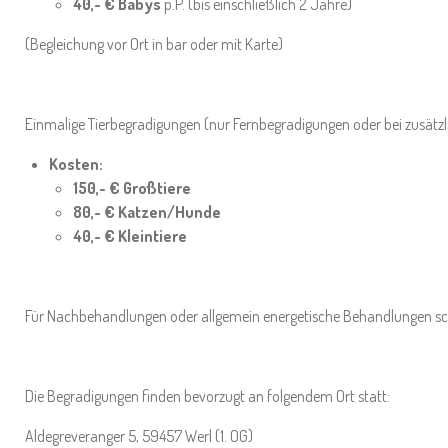
40,- € Babys
p.P. (bis einschließlich 2 Jahre)
(Begleichung vor Ort in bar oder mit Karte)
Einmalige Tierbegradigungen (nur Fernbegradigungen oder bei zusätzl
Kosten:
150,- € Großtiere
80,- € Katzen/Hunde
40,- € Kleintiere
Für Nachbehandlungen oder allgemein energetische Behandlungen s
Die Begradigungen finden bevorzugt an folgendem Ort statt:
Aldegreveranger 5, 59457 Werl (1. OG)