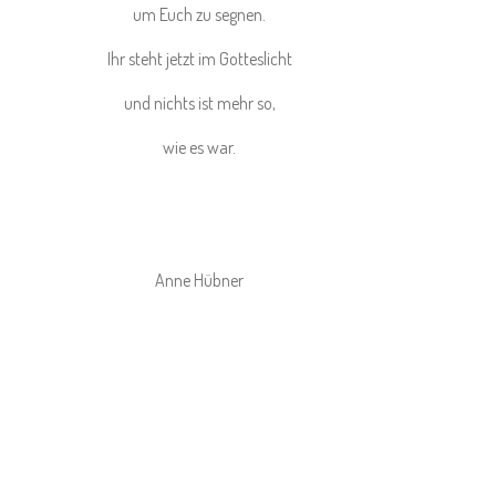
um Euch zu segnen.
Ihr steht jetzt im Gotteslicht
und nichts ist mehr so,
wie es war.
Anne Hübner