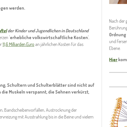
zogen werden.
Nach der 
Berührung 
ftel
der Kinder und Jugendlichen in Deutschland
Ordnung 
zen '
erhebliche volkswirtschaftliche Kosten
',
und Fersen
er
11,6 Milliarden Euro
an jährlichen Kosten für das
Ebene.
Hier
komm
ang, Schultern und Schulterblätter sind nicht auf
 die Muskeln verspannt, die Sehnen verkürzt,
en, Bandscheibenvorfällen, Austrocknung der
vreizung mit Ausstrahlung bis in die Beine und vielem