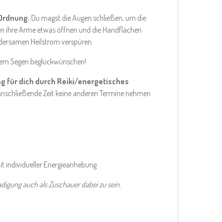
 Ordnung.
Du magst die Augen schließen, um die
en ihre Arme etwas öffnen und die Handflächen
dersamen Heilstrom verspüren.
inem Segen beglückwünschen!
g für dich durch Reiki/energetisches
kt anschließende Zeit keine anderen Termine nehmen
t individueller Energieanhebung
adigung auch als Zuschauer dabei zu sein.