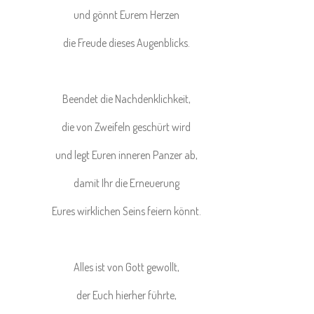
und gönnt Eurem Herzen
die Freude dieses Augenblicks.
Beendet die Nachdenklichkeit,
die von Zweifeln geschürt wird
und legt Euren inneren Panzer ab,
damit Ihr die Erneuerung
Eures wirklichen Seins feiern könnt.
Alles ist von Gott gewollt,
der Euch hierher führte,