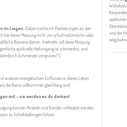
Wirbelsäul
Körpereben
seelischen
Gewesensei
n im Liegen.
Dabei mache ich Markierungen an den
und der He
ch bei dieser Messung nicht um schulmedizinische oder
Weg bahne
haftliche Beweise dienen. Vielmehr soll diese Messung
entliche spirituelle Heilvorgang ist schmerzlos, und
 „Werde ich Schmerzen verspüren?“).
d anderen energetischen Einflüssen in dieses Leben
dass die Beine vollkommen gleichlang sind.
gen mit – sie werden es dir danken!
Bewegung können Muskeln und Bänder unflexibel werden,
kann zu Schiefstellungen führen.